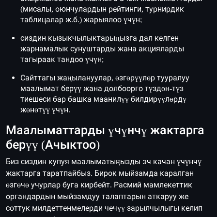
(мисалы, оюнчулардын рейтинги, турнирдик
таблицалар ж.б.) жарыялоо үчүн;
сиздин кызыкчылыктарыңызга дал келген
жарнамалык сунуштарды жана акцияларды
тагыраак тандоо үчүн;
Сайттагы жаңылануулар, өзгөрүүлөр тууралуу
маалымат берүү жана долбоорго түздөн-түз
тиешеси бар башка маанилүү билдирүүлөрдү
жөнөтүү үчүн.
Маалыматтарды үчүнчү жактарга
берүү (Ачыктоо)
Биз сиздин купуя маалыматыңызды эч качан үчүнчү
жактарга таратпайбыз. Бирок мыйзамда каралган
өзгөчө учурлар буга кирбейт. Расмий мамлекеттик
органдардын мыйзамдуу талаптарын аткаруу же
соттук милдеттенмелерди чечүү зарылчылыгы келип