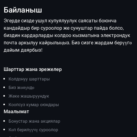
Байланыш
Эгерде сизде ушул купуялуулук саясаты боюнча
кандайдыр бир суроолор же сунуштар пайда болсо,
биздин кардарларды колдоо кызматына электрондук
почта аркылуу кайрылыңыз. Биз сизге жардам берүүгө
дайым даярбыз!
Шарттар жана эрежелер
Колдонуу шарттары
Биз жөнүндө
Жеке жашыруундук
Коопсуз кумар оюндары
Маалымат
Бонустар жана акциялар
Көп берилүүчү суроолор