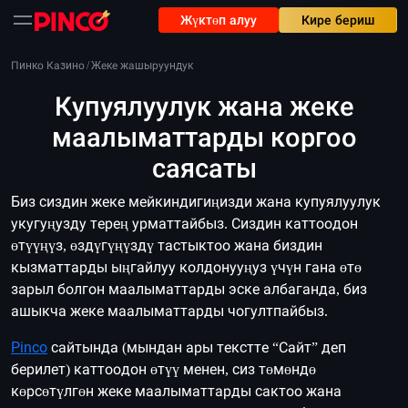
Жүктөп алуу
Кире бериш
Пинко Казино
/
Жеке жашыруундук
Купуялуулук жана жеке
маалыматтарды коргоо
саясаты
Биз сиздин жеке мейкиндигиңизди жана купуялуулук
укугуңузду терең урматтайбыз. Сиздин каттоодон
өтүүңүз, өздүгүңүздү тастыктоо жана биздин
кызматтарды ыңгайлуу колдонууңуз үчүн гана өтө
зарыл болгон маалыматтарды эске албаганда, биз
ашыкча жеке маалыматтарды чогултпайбыз.
Pinco
сайтында (мындан ары текстте “Сайт” деп
берилет) каттоодон өтүү менен, сиз төмөндө
көрсөтүлгөн жеке маалыматтарды сактоо жана