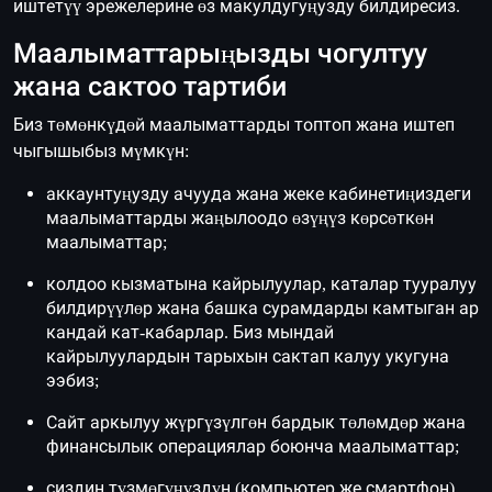
иштетүү эрежелерине өз макулдугуңузду билдиресиз.
Маалыматтарыңызды чогултуу
жана сактоо тартиби
Биз төмөнкүдөй маалыматтарды топтоп жана иштеп
чыгышыбыз мүмкүн:
аккаунтуңузду ачууда жана жеке кабинетиңиздеги
маалыматтарды жаңылоодо өзүңүз көрсөткөн
маалыматтар;
колдоо кызматына кайрылуулар, каталар тууралуу
билдирүүлөр жана башка сурамдарды камтыган ар
кандай кат-кабарлар. Биз мындай
кайрылуулардын тарыхын сактап калуу укугуна
ээбиз;
Сайт аркылуу жүргүзүлгөн бардык төлөмдөр жана
финансылык операциялар боюнча маалыматтар;
сиздин түзмөгүңүздүн (компьютер же смартфон)