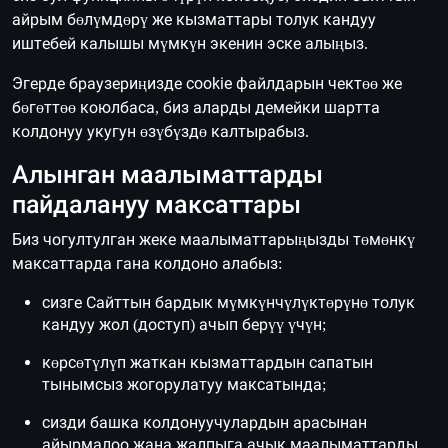
айрым бөлүмдөрү же кызматтары толук кандуу
иштебей калышы мүмкүн экенин эске алыңыз.
Эгерде браузериңизде cookie файлдарын чектөө же
бөгөттөө коюлбаса, биз аларды демейки шартта
колдонуу укугун өзүбүздө калтырабыз.
Алынган маалыматтарды
пайдалануу максаттары
Биз чогултулган жеке маалыматтарыңызды төмөнкү
максаттарда гана колдоно алабыз:
сизге Сайттын бардык мүмкүнчүлүктөрүнө толук
кандуу жол (доступ) ачып берүү үчүн;
көрсөтүлүп жаткан кызматтардын сапатын
тынымсыз жогорулатуу максатында;
сизди башка колдонуучулардын арасынан
айырмалоо жана жалпыга ачык маалыматтарды