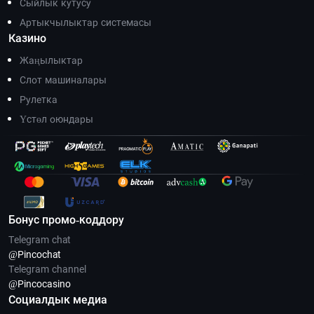
Сыйлык кутусу
Артыкчылыктар системасы
Казино
Жаңылыктар
Слот машиналары
Рулетка
Үстөл оюндары
Бонус промо-коддору
Telegram chat
@Pincoсhat
Telegram channel
@Pincocasino
Социалдык медиа