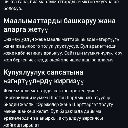
чыкса гана, биз маалыматтарды ачыктоо укугуна ээ
болобуз.
Маалыматтарды башкаруу жана
аларга жетүү
Сиз өзүңүздүн жеке маалыматтарыңызды өзгөртүүгө
жана жаңылоого толук укуктуусуз. Бул аракеттерди
жеке кабинетиңиз аркылуу, Сайттын мүмкүнчүлүктөрү
жол берген чектерде оңой эле ишке ашыра аласыз.
Купуялуулук саясатына
өзгөртүүлөрдү киргизүү
Жеке маалыматтарды сактоо эрежелерине
киргизилиши мүмкүн болгон бардык өзгөртүүлөр
биздин жалпы “Эрежелер жана Шарттарга” толугу
менен шайкеш келет. Бул баракчада дайыма
эрежелердин эң акыркы, актуалдуу версиясы
жайгаштырылат.