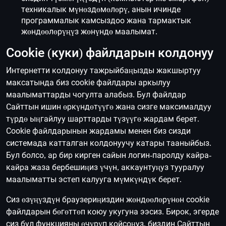
техникалык мүнөздөмөлөрү, анын ичинде
программалык камсыздоо жана тармактык
жөндөөлөрүңүз жөнүндө маалымат.
Cookie (куки) файлдарын колдонуу
Интернетти колдонуу тажрыйбаңызды жакшыртуу
максатында биз cookie файлдары аркылуу
маалыматтарды чогулта алабыз. Бул файлдар
Сайттын ишин өркүндөтүүгө жана сизге максималдуу
түрдө ыңгайлуу шарттарды түзүүгө жардам берет.
Cookie файлдарынын жардамы менен биз сизди
системада катталган колдонуучу катары тааныйбыз.
Бул болсо, ар бир кирген сайын логин-паролду кайра-
кайра жаза бербешиңиз үчүн, аккаунтуңуз тууралуу
маалыматты эстеп калууга мүмкүндүк берет.
Сиз өзүңүздүн браузериңиздин жөндөөлөрүнөн cookie
файлдарын бөгөттөп коюу укугуна ээсиз. Бирок, эгерде
сиз бул функцияны өчүрүп койсоңуз, биздин Сайттын