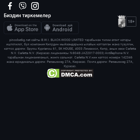
Биздин тиркемелер
pincobetkg.net сайты B.W.I. BLACK-WOOD LIMITED тарабынан төлөм агент катары
иштетилет, бул компания Кипрдин мыйзамдарына ылайык катталган жана түзүлгөн,
каттоо дареги: Spyrou Kyprianou 61, SK HOUSE, 4003 Лимассол, Кипр, анын ээси Carletta
N.V. Carletta N.V. (Кюрасао лицензиясы №8048/JAZ2017-0003) Antillephone N.V.
тарабынан лицензияланып, жөнгө салынат. Carletta N.V.нин каттоо номери 142346
жана юридикалык дареги: Perseusweg 27A, Кюрасао. Почта дареги: Perseusweg 27A,
Курасао.