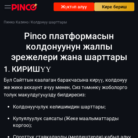
Жүктөп алуу
Кире бериш
Пинко Казино
/
Колдонуу шарттары
Pinco платформасын
колдонуунун жалпы
эрежелери жана шарттары
1. КИРИШҮҮ
Бул Сайттын каалаган баракчасына кирүү, колдонуу
же жеке аккаунт ачуу менен, Сиз төмөнкү жоболорго
толук макулдугуңузду билдиресиз:
Колдонуучулук келишимдин шарттары;
Купуялуулук саясаты (Жеке маалыматтарды
коргоо);
Спорттук ставкаларды (мелдештерди) кабыл алуу