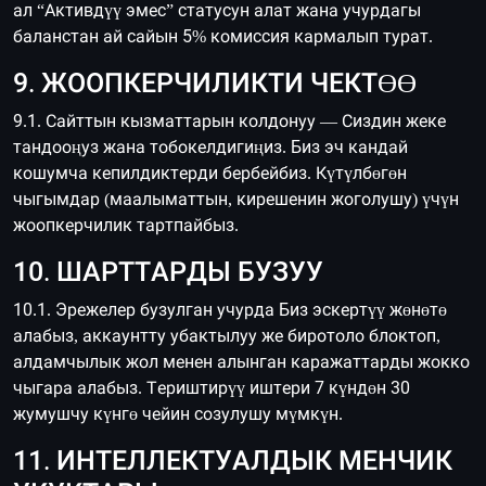
ал “Активдүү эмес” статусун алат жана учурдагы
баланстан ай сайын 5% комиссия кармалып турат.
9. ЖООПКЕРЧИЛИКТИ ЧЕКТӨӨ
9.1. Сайттын кызматтарын колдонуу — Сиздин жеке
тандооңуз жана тобокелдигиңиз. Биз эч кандай
кошумча кепилдиктерди бербейбиз. Күтүлбөгөн
чыгымдар (маалыматтын, кирешенин жоголушу) үчүн
жоопкерчилик тартпайбыз.
10. ШАРТТАРДЫ БУЗУУ
10.1. Эрежелер бузулган учурда Биз эскертүү жөнөтө
алабыз, аккаунтту убактылуу же биротоло блоктоп,
алдамчылык жол менен алынган каражаттарды жокко
чыгара алабыз. Териштирүү иштери 7 күндөн 30
жумушчу күнгө чейин созулушу мүмкүн.
11. ИНТЕЛЛЕКТУАЛДЫК МЕНЧИК