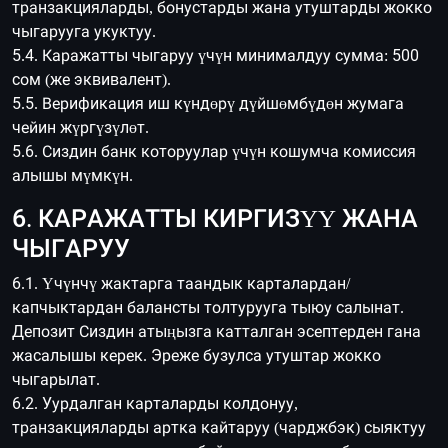
транзакцияларды, бонустарды жана утуштарды жокко
чыгарууга укуктуу.
5.4. Каражатты чыгаруу үчүн минималдуу сумма: 500
сом (же эквивалент).
5.5. Верификация иш күндөрү дүйшөмбүдөн жумага
чейин жүргүзүлөт.
5.6. Сиздин банк которуулар үчүн кошумча комиссия
алышы мүмкүн.
6. КАРАЖАТТЫ КИРГИЗҮҮ ЖАНА
ЧЫГАРУУ
6.1. Үчүнчү жактарга таандык карталардан/
капчыктардан балансты толтурууга тыюу салынат.
Депозит Сиздин атыңызга катталган эсептерден гана
жасалышы керек. Эреже бузулса утуштар жокко
чыгарылат.
6.2. Уурдалган карталарды колдонуу,
транзакцияларды артка кайтаруу (чарджбэк) сыяктуу