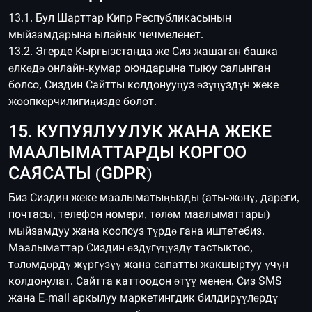
13.1. Бул Шарттар Кипр Республикасынын
мыйзамдарына ылайык чечмеленет.
13.2. Эгерде Кыргызстанда же Сиз жашаган башка
өлкөдө онлайн-кумар оюндарына тыюу салынган
болсо, Сиздин Сайтты колдонууңуз өзүңүздүн жеке
жоопкерчилигиңизде болот.
15. КУПУЯЛУУЛУК ЖАНА ЖЕКЕ
МААЛЫМАТТАРДЫ КОРГОО
САЯСАТЫ (GDPR)
Биз Сиздин жеке маалыматыңызды (аты-жөнү, дареги,
почтасы, телефон номери, төлөм маалыматтары)
мыйзамдуу жана коопсуз түрдө гана иштетебиз.
Маалыматтар Сиздин өздүгүңүздү тастыктоо,
төлөмдөрдү жүргүзүү жана сапатты жакшыртуу үчүн
колдонулат. Сайтта каттоодон өтүү менен, Сиз SMS
жана E-mail аркылуу маркетингдик билдирүүлөрдү