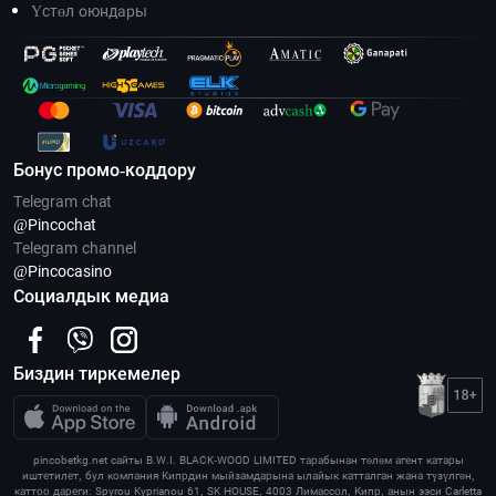
Үстөл оюндары
Бонус промо-коддору
Telegram chat
@Pincoсhat
Telegram channel
@Pincocasino
Социалдык медиа
Биздин тиркемелер
pincobetkg.net сайты B.W.I. BLACK-WOOD LIMITED тарабынан төлөм агент катары
иштетилет, бул компания Кипрдин мыйзамдарына ылайык катталган жана түзүлгөн,
каттоо дареги: Spyrou Kyprianou 61, SK HOUSE, 4003 Лимассол, Кипр, анын ээси Carletta