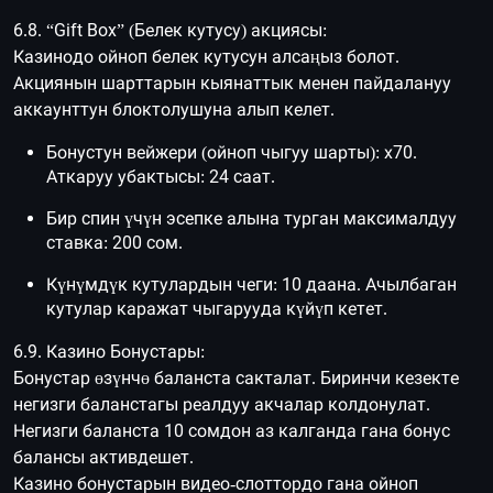
6.8. “Gift Box” (Белек кутусу) акциясы:
Казинодо ойноп белек кутусун алсаңыз болот.
Акциянын шарттарын кыянаттык менен пайдалануу
аккаунттун блоктолушуна алып келет.
Бонустун вейжери (ойноп чыгуу шарты): х70.
Аткаруу убактысы: 24 саат.
Бир спин үчүн эсепке алына турган максималдуу
ставка: 200 сом.
Күнүмдүк кутулардын чеги: 10 даана. Ачылбаган
кутулар каражат чыгарууда күйүп кетет.
6.9. Казино Бонустары:
Бонустар өзүнчө баланста сакталат. Биринчи кезекте
негизги баланстагы реалдуу акчалар колдонулат.
Негизги баланста 10 сомдон аз калганда гана бонус
балансы активдешет.
Казино бонустарын видео-слоттордо гана ойноп