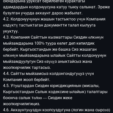
оюндарына уруксат берилбеген курактагы
адамдардын колдонуусуна катуу тыюу салынат. Эреже
бузулган учурда аккаунт дароо жабылат.
4.2. Колдонуучунун жашын тастыктоо үчүн Компания
өздүктү тастыктаган документти талап кылууга
укуктуу.
4.3. Компания Сайттын кызматтары Сиздин өлкөнүн
мыйзамдарына 100% туура келет деп кепилдик
бербейт. Кыргызстандын же башка Сиз жашаган
өлкөнүн мыйзамдарына ылайык Сайтты колдонуунун
мыйзамдуулугун Сиз өзүңүз аныктайсыз жана
жоопкерчилик тартасыз.
4.4. Сайтты мыйзамсыз колдонгондугуңуз үчүн
Компания жооп бербейт.
4.5. Утуштардан Сиздин юрисдикциянын (мисалы,
Кыргызстандын Салык кодексине ылайык) талаптары
боюнча салык төлөө — Сиздин жеке
жоопкерчилигиңиз.
4.6. Аккаунтуңуздун коопсуздугуна (логин жана сырсөз)