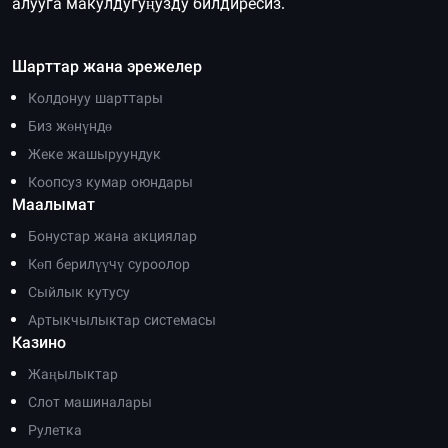
алууга макулдугуңузду билдиресиз.
Шарттар жана эрежелер
Колдонуу шарттары
Биз жөнүндө
Жеке жашыруундук
Коопсуз кумар оюндары
Маалымат
Бонустар жана акциялар
Көп берилүүчү суроолор
Сыйлык кутусу
Артыкчылыктар системасы
Казино
Жаңылыктар
Слот машиналары
Рулетка