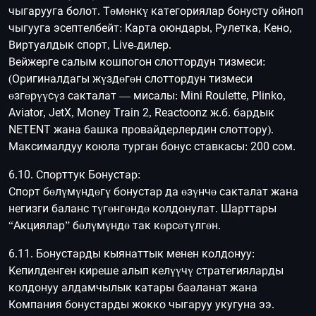
чыгарууга болот. Төмөнкү категориялар бонусту ойноп
чыгууга эсептелбейт: Карта оюндары, Рулетка, Кено,
Виртуалдык спорт, Live-дилер.
Вейжерге салым кошпогон слоттордун тизмеси:
(Оригиналдагы жүздөгөн слоттордун тизмеси
өзгөрүүсүз сакталат — мисалы: Mini Roulette, Plinko,
Aviator, JetX, Money Train 2, Reactoonz ж.б. бардык
NETENT жана башка провайдерлердин слоттору).
Максималдуу коюла турган бонус ставкасы: 200 сом.
6.10. Спорттук Бонустар:
Спорт бөлүмүндөгү бонустар да өзүнчө сакталат жана
негизги баланс түгөнгөндө колдонулат. Шарттары
“Акциялар” бөлүмүндө так көрсөтүлгөн.
6.11. Бонустарды кыянаттык менен колдонуу:
Кепилденген киреше алып келүүчү стратегияларды
колдонуу алдамчылык катары бааланат жана
Компания бонустарды жокко чыгаруу укугуна ээ.