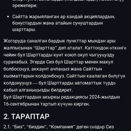
эрежелери;
Сайтта жарыяланган ар кандай акциялардын,
бонустардын жана атайын сунуштардын
шарттары.
Жогоруда саналган бардык пункттар мындан ары
жалпысынан “Шарттар” деп аталат. Каттоодон өткөнгө
чейин бул Шарттарды кунт коюп окуп чыгууңузду
суранабыз. Эгерде Сиз бул Шарттар менен макул
болбосоңуз, аккаунт ачпаңыз жана Сайттын
кызматтарын колдонбоңуз. Сайттын каалаган бөлүгүн
колдонууңуз — бул Шарттарды автоматтык түрдө
кабыл алганыңызды билдирет.
Бул Шарттардын акыркы редакциясы 2024-жылдын
16-сентябрынан тартып күчүнө кирген.
2. ТАРАПТАР
2.1. “Биз”, “биздин”, “Компания” деген сөздөр Сиз