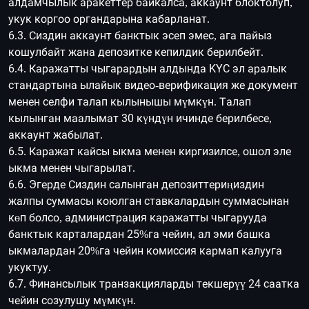
алдамчылык аракеттер байкалса, аккаунт блоктолуп,
укук коргоо органдарына кабарланат.
6.3. Сиздин аккаунт банктык эсеп эмес, ага пайыз
кошулбайт жана депозитке кепилдик берилбейт.
6.4. Каражатты чыгарардын алдында KYC эл аралык
стандартына ылайык видео-верификация же документ
менен селфи талап кылынышы мүмкүн. Талап
кылынган маалымат 30 күндүн ичинде берилбесе,
аккаунт жабылат.
6.5. Каражат кайсы ыкма менен киргизилсе, ошол эле
ыкма менен чыгарылат.
6.6. Эгерде Сиздин салынган депозиттериңиздин
жалпы суммасы коюлган ставкалардын суммасынан
көп болсо, администрация каражатты чыгарууда
банктык карталардан 25%га чейин, ал эми башка
ыкмалардан 20%га чейин комиссия кармап калууга
укуктуу.
6.7. Финансылык транзакцияларды текшерүү 24 саатка
чейин созулушу мүмкүн.