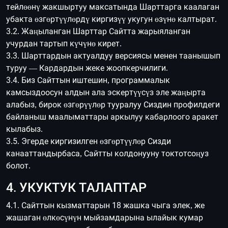
тейлөөнү жакшыртуу максатында Шарттарга каалаган
убакта өзгөртүүлөрдү киргизүү укугун өзүнө калтырат.
3.2. Жаңыланган Шарттар Сайтта жарыяланган
учурдан тартып күчүнө кирет.
3.3. Шарттардын актуалдуу версиясы менен таанышып
туруу — Кардардын жеке жоопкерчилиги.
3.4. Биз Сайттын иштешин, программалык
камсыздоосун алдын ала эскертүүсүз эле жаңырта
алабыз, бирок өзгөрүүлөр тууралуу Сиздин профилдеги
байланыш маалыматтары аркылуу кабарлоого аракет
кылабыз.
3.5. Эгерде киргизилген өзгөртүүлөр Сизди
канааттандырбаса, Сайтты колдонууну токтотсоңуз
болот.
4. УКУКТУК ТАЛАПТАР
4.1. Сайттын кызматтарын 18 жашка чыга элек, же
жашаган өлкөсүнүн мыйзамдарына ылайык кумар