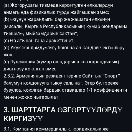
(a) Жогорудагы тизмеде көрсөтүлгөн өлкөлөрдүн
аймагында физикалык түрдө жайгашкан эмес;
(b) Өзүнүн жарандыгы бар же жашаган өлкөнүн
(мисалы, Кыргыз Республикасынын) кумар оюндарына
тиешелүү мыйзамдарын сактайт;
(c) Өз атынан гана аракеттенет;
(d) Укук жөндөмдүүлүгү боюнча эч кандай чектөөлөрү
жок;
(e) Лудомания (кумар оюндарына көз карандылык)
диагнозу коюлган эмес.
2.3.2. Армениянын резиденттерине Сайттын “Спорт”
бөлүмүн колдонууга тыюу салынат. Эгер бул эреже
бузулса, коюлган бардык ставкалар 1/1 коэффициенти
менен жокко чыгарылат.
3. ШАРТТАРГА ӨЗГӨРТҮҮЛӨРДҮ
КИРГИЗҮҮ
3.1. Компания коммерциялык, юридикалык же