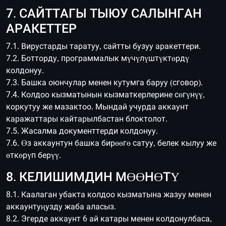
7. САЙТТАГЫ ТЫЮУ САЛЫНГАН
АРАКЕТТЕР
7.1. Вирустарды таратуу, сайтты бузуу аракеттери.
7.2. Ботторду, программалык мүчүлүштүктөрдү
колдонуу.
7.3. Башка оюнчулар менен кутумга баруу (сговор).
7.4. Колдоо кызматынын кызматкерлерине сөгүнүү,
коркутуу же мазактоо. Мындай учурда аккаунт
каражаттары кайтарылбастан блоктолот.
7.5. Жасалма документтерди колдонуу.
7.6. Өз аккаунтун башка бирөөгө сатуу, белек кылуу же
өткөрүп берүү.
8. КЕЛИШИМДИН МӨӨНӨТҮ
8.1. Каалаган убакта колдоо кызматына жазуу менен
аккаунтуңузду жаба аласыз.
8.2. Эгерде аккаунт 6 ай катары менен колдонулбаса,