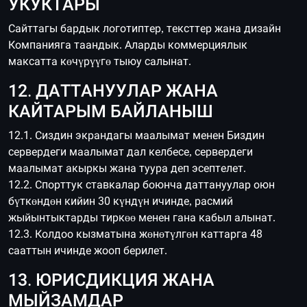
УКУКТАРЫ
Сайттагы бардык логотиптер, тексттер жана дизайн
Компанияга таандык. Аларды коммерциялык
максатта көчүрүүгө тыюу салынат.
12. ДАТТАНУУЛАР ЖАНА
КАЙТАРЫМ БАЙЛАНЫШ
12.1. Сиздин экрандагы маалымат менен Биздин
сервердеги маалымат дал келбесе, сервердеги
маалымат акыркы жана туура деп эсептелет.
12.2. Спорттук ставкалар боюнча даттануулар оюн
бүткөндөн кийин 30 күндүн ичинде, расмий
жыйынтыктарды тиркөө менен гана кабыл алынат.
12.3. Колдоо кызматына жөнөтүлгөн каттарга 48
сааттын ичинде жооп берилет.
13. ЮРИСДИКЦИЯ ЖАНА
МЫЙЗАМДАР