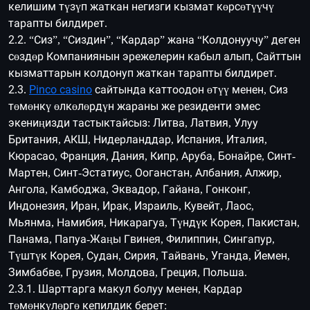
келишим түзүп жаткан негизги кызмат көрсөтүүчү
тарапты билдирет.
2.2. “Сиз”, “Сиздин”, “Кардар” жана “Колдонуучу” деген
сөздөр Компаниянын эрежелерин кабыл алып, Сайттын
кызматтарын колдонуп жаткан тарапты билдирет.
2.3.
Pinco casino
сайтында каттоодон өтүү менен, Сиз
төмөнкү өлкөлөрдүн жараны же резиденти эмес
экениңизди тастыктайсыз: Литва, Латвия, Улуу
Британия, АКШ, Нидерланддар, Испания, Италия,
Кюрасао, Франция, Дания, Кипр, Аруба, Бонайре, Синт-
Мартен, Синт-Эстатиус, Ооганстан, Албания, Алжир,
Ангола, Камбоджа, Эквадор, Гайана, Гонконг,
Индонезия, Иран, Ирак, Израиль, Кувейт, Лаос,
Мьянма, Намибия, Никарагуа, Түндүк Корея, Пакистан,
Панама, Папуа-Жаңы Гвинея, Филиппин, Сингапур,
Түштүк Корея, Судан, Сирия, Тайвань, Уганда, Йемен,
Зимбабве, Грузия, Молдова, Греция, Польша.
2.3.1. Шарттарга макул болуу менен, Кардар
төмөнкүлөргө кепилдик берет: