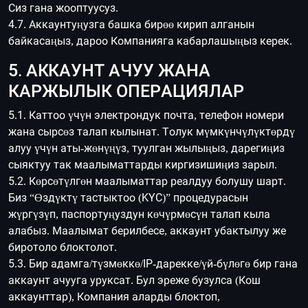
Сиз гана жооптуусуз.
4.7. Аккаунтуңузга башка бирөө кирип алганын
байкасаңыз, дароо Компанияга кабарлашыңыз керек.
5. АККАУНТ АЧУУ ЖАНА
КАРЖЫЛЫК ОПЕРАЦИЯЛАР
5.1. Каттоо үчүн электрондук почта, телефон номери
жана сырсөз талап кылынат. Толук мүмкүнчүлүктөрдү
алуу үчүн аты-жөнүңүз, туулган жылыңыз, дарегиңиз
сыяктуу так маалыматтарды киргизишиңиз зарыл.
5.2. Көрсөтүлгөн маалыматтар реалдуу болушу шарт.
Биз “Өздүктү тастыктоо (KYC)” процедурасын
жүргүзүп, паспортуңуздун көчүрмөсүн талап кыла
алабыз. Маалымат берилбесе, аккаунт убактылуу же
биротоло блоктолот.
5.3. Бир адамга/түзмөккө/IP-дарекке/үй-бүлөгө бир гана
аккаунт ачууга уруксат. Бул эреже бузулса (Кош
аккаунттар), Компания аларды блоктоп,